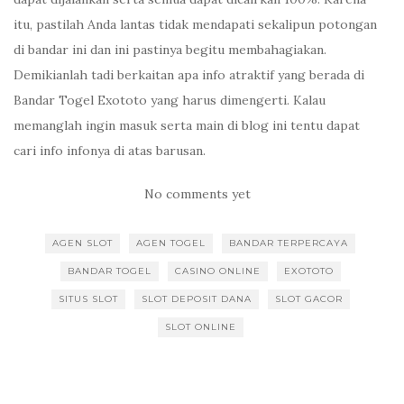
itu, pastilah Anda lantas tidak mendapati sekalipun potongan
di bandar ini dan ini pastinya begitu membahagiakan.
Demikianlah tadi berkaitan apa info atraktif yang berada di
Bandar Togel Exototo yang harus dimengerti. Kalau
memanglah ingin masuk serta main di blog ini tentu dapat
cari info infonya di atas barusan.
No comments yet
AGEN SLOT
AGEN TOGEL
BANDAR TERPERCAYA
BANDAR TOGEL
CASINO ONLINE
EXOTOTO
SITUS SLOT
SLOT DEPOSIT DANA
SLOT GACOR
SLOT ONLINE