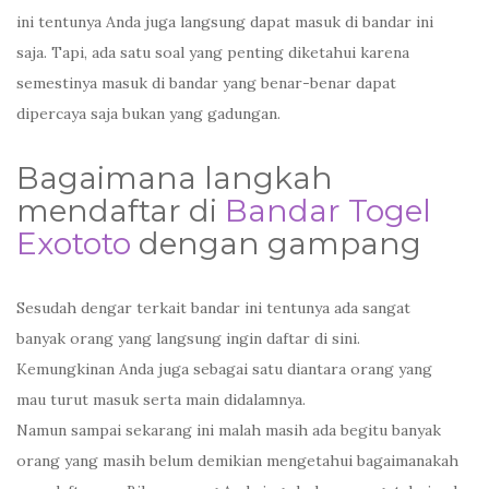
ini tentunya Anda juga langsung dapat masuk di bandar ini
saja. Tapi, ada satu soal yang penting diketahui karena
semestinya masuk di bandar yang benar-benar dapat
dipercaya saja bukan yang gadungan.
Bagaimana langkah
mendaftar di
Bandar Togel
Exototo
dengan gampang
Sesudah dengar terkait bandar ini tentunya ada sangat
banyak orang yang langsung ingin daftar di sini.
Kemungkinan Anda juga sebagai satu diantara orang yang
mau turut masuk serta main didalamnya.
Namun sampai sekarang ini malah masih ada begitu banyak
orang yang masih belum demikian mengetahui bagaimanakah