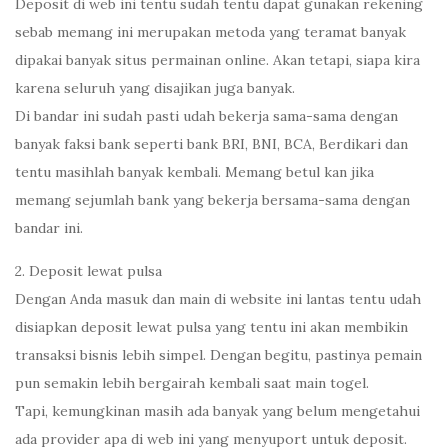
Deposit di web ini tentu sudah tentu dapat gunakan rekening
sebab memang ini merupakan metoda yang teramat banyak
dipakai banyak situs permainan online. Akan tetapi, siapa kira
karena seluruh yang disajikan juga banyak.
Di bandar ini sudah pasti udah bekerja sama-sama dengan
banyak faksi bank seperti bank BRI, BNI, BCA, Berdikari dan
tentu masihlah banyak kembali. Memang betul kan jika
memang sejumlah bank yang bekerja bersama-sama dengan
bandar ini.
2. Deposit lewat pulsa
Dengan Anda masuk dan main di website ini lantas tentu udah
disiapkan deposit lewat pulsa yang tentu ini akan membikin
transaksi bisnis lebih simpel. Dengan begitu, pastinya pemain
pun semakin lebih bergairah kembali saat main togel.
Tapi, kemungkinan masih ada banyak yang belum mengetahui
ada provider apa di web ini yang menyuport untuk deposit.