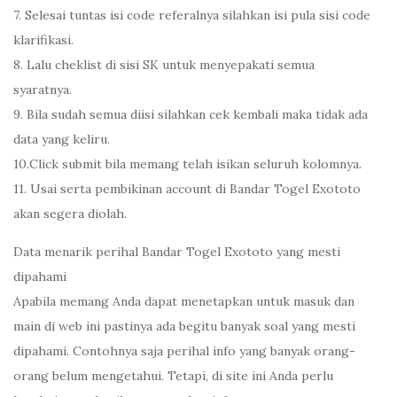
7. Selesai tuntas isi code referalnya silahkan isi pula sisi code
klarifikasi.
8. Lalu cheklist di sisi SK untuk menyepakati semua
syaratnya.
9. Bila sudah semua diisi silahkan cek kembali maka tidak ada
data yang keliru.
10.Click submit bila memang telah isikan seluruh kolomnya.
11. Usai serta pembikinan account di Bandar Togel Exototo
akan segera diolah.
Data menarik perihal Bandar Togel Exototo yang mesti
dipahami
Apabila memang Anda dapat menetapkan untuk masuk dan
main di web ini pastinya ada begitu banyak soal yang mesti
dipahami. Contohnya saja perihal info yang banyak orang-
orang belum mengetahui. Tetapi, di site ini Anda perlu