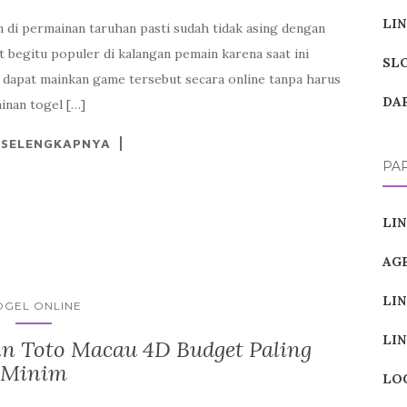
LIN
di permainan taruhan pasti sudah tidak asing dengan
 begitu populer di kalangan pemain karena saat ini
SL
 dapat mainkan game tersebut secara online tanpa harus
DA
inan togel […]
 SELENGKAPNYA
PA
LI
AG
LIN
OGEL ONLINE
LI
in Toto Macau 4D Budget Paling
Minim
LO