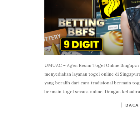
UMUAC – Agen Resmi Togel Online Singapore
menyediakan layanan togel online di Singapura
yang beralih dari cara tradisional bermain to
bermain togel secara online. Dengan kehadir
BACA