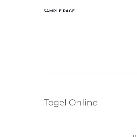
SAMPLE PAGE
Togel Online
T