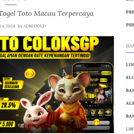
Togel Toto Macau Terpercaya
PRE
PRE
by
li 4, 2024
ADM GOLD
BA
LI
SL
BA
AL
BA
LIN