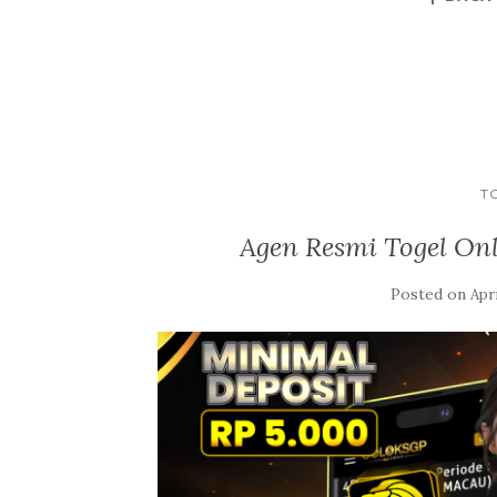
T
Agen Resmi Togel On
Posted on
Apri