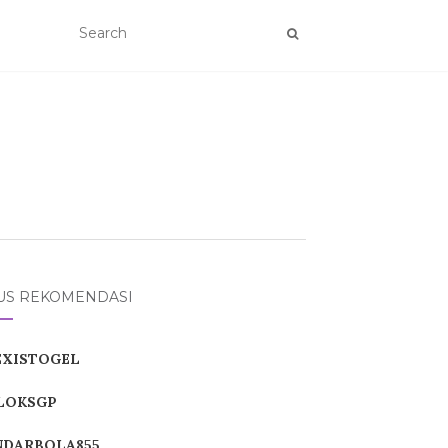
TUS REKOMENDASI
EXISTOGEL
LOKSGP
NDARBOLA855