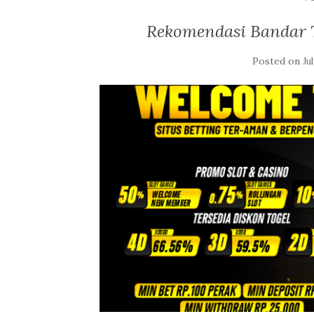
Rekomendasi Bandar 
Posted on
Ju