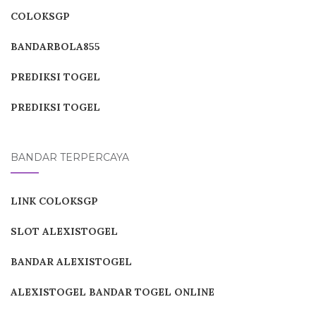
COLOKSGP
BANDARBOLA855
PREDIKSI TOGEL
PREDIKSI TOGEL
BANDAR TERPERCAYA
LINK COLOKSGP
SLOT ALEXISTOGEL
BANDAR ALEXISTOGEL
ALEXISTOGEL BANDAR TOGEL ONLINE