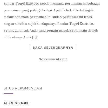
Bandar Togel Exototo sebab memang permainan ini sebagai
permainan yang paling disukai. Apabila betul-betul ingin
masuk dan main permainan ini sudah pasti saat ini lebih
ringan sehabis sejak terdapatnya Bandar Togel Exototo.
Sehingga untuk Anda yang pengin masuk serta main di web
ini tentunya Anda […]
BACA SELENGKAPNYA
No comments yet
SITUS REKOMENDASI
ALEXISTOGEL