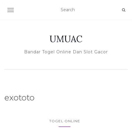
TOGGLE NAVIGATION
UMUAC
Bandar Togel Online Dan Slot Gacor
exototo
TOGEL ONLINE