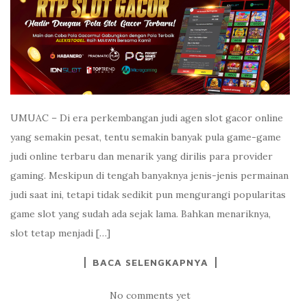
UMUAC – Di era perkembangan judi agen slot gacor online
yang semakin pesat, tentu semakin banyak pula game-game
judi online terbaru dan menarik yang dirilis para provider
gaming. Meskipun di tengah banyaknya jenis-jenis permainan
judi saat ini, tetapi tidak sedikit pun mengurangi popularitas
game slot yang sudah ada sejak lama. Bahkan menariknya,
slot tetap menjadi […]
BACA SELENGKAPNYA
No comments yet