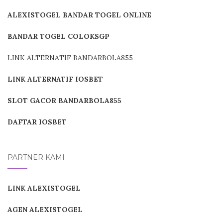
ALEXISTOGEL BANDAR TOGEL ONLINE
BANDAR TOGEL COLOKSGP
LINK ALTERNATIF BANDARBOLA855
LINK ALTERNATIF IOSBET
SLOT GACOR BANDARBOLA855
DAFTAR IOSBET
PARTNER KAMI
LINK ALEXISTOGEL
AGEN ALEXISTOGEL