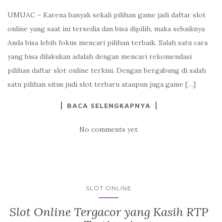
UMUAC – Karena banyak sekali pilihan game jadi daftar slot
online yang saat ini tersedia dan bisa dipilih, maka sebaiknya
Anda bisa lebih fokus mencari pilihan terbaik. Salah satu cara
yang bisa dilakukan adalah dengan mencari rekomendasi
pilihan daftar slot online terkini. Dengan bergabung di salah
satu pilihan situs judi slot terbaru ataupun juga game […]
BACA SELENGKAPNYA
No comments yet
SLOT ONLINE
Slot Online Tergacor yang Kasih RTP