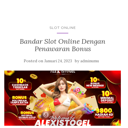
SLOT ONLINE
Bandar Slot Online Dengan
Penawaran Bonus
Posted on
by
Januari 24, 2023
adminumu