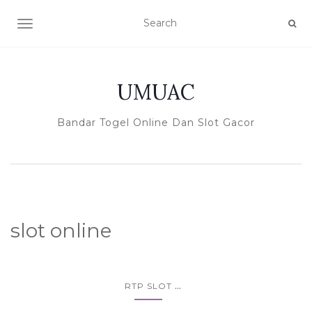
TOGGLE NAVIGATION
UMUAC
Bandar Togel Online Dan Slot Gacor
slot online
...
RTP SLOT