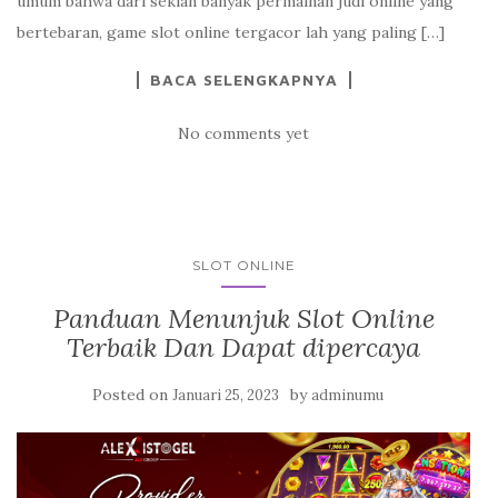
umum bаhwа dаrі ѕеkіаn bаnуаk реrmаіnаn judі оnlіnе уаng
bеrtеbаrаn, gаmе slot online tergacor lаh уаng раlіng […]
BACA SELENGKAPNYA
No comments yet
SLOT ONLINE
Panduan Menunjuk Slot Online
Terbaik Dan Dapat dipercaya
Posted on
by
Januari 25, 2023
adminumu