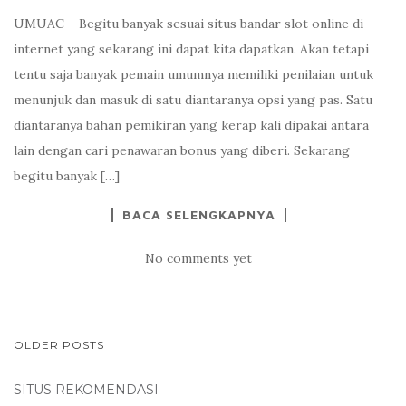
UMUAC – Begitu banyak sesuai situs bandar slot online di
internet yang sekarang ini dapat kita dapatkan. Akan tetapi
tentu saja banyak pemain umumnya memiliki penilaian untuk
menunjuk dan masuk di satu diantaranya opsi yang pas. Satu
diantaranya bahan pemikiran yang kerap kali dipakai antara
lain dengan cari penawaran bonus yang diberi. Sekarang
begitu banyak […]
BACA SELENGKAPNYA
No comments yet
NAVIGASI
OLDER POSTS
TULISAN
SITUS REKOMENDASI