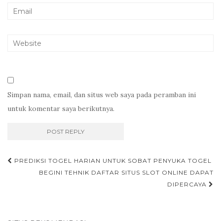
Simpan nama, email, dan situs web saya pada peramban ini
untuk komentar saya berikutnya.
Navigasi
PREDIKSI TOGEL HARIAN UNTUK SOBAT PENYUKA TOGEL
tulisan
BEGINI TEHNIK DAFTAR SITUS SLOT ONLINE DAPAT
DIPERCAYA