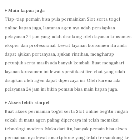
♦
Main kapan juga
Tiap-tiap pemain bisa pula permainkan Slot serta togel
online kapan juga, lantaran agen nya udah persiapkan
pelayanan 24 jam yang udah disokong oleh layanan konsumen
eksper dan professional. Lewat layanan konsumen itu anda
dapat ajukan pertanyaan, ajukan rintihan, mengharap
petunjuk serta masih ada banyak kembali. Buat mengabari
layanan konsumen ini lewat spesifikasi live chat yang udah
disajikan oleh agen dapat dipercaya ini. Oleh karena ada
pelayanan 24 jam ini bikin pemain bisa main kapan juga.
♦
Akses lebih simpel
Buat akses permainan togel serta Slot online begitu ringan
sekali, di mana agen paling dipercaya ini telah memakai
tehnologi modern. Maka dari itu, banyak pemain bisa akses
permainan nya lewat smartphone yang telah tersambung ke