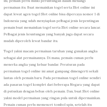
ini, pemain perlu miliki peruntungan dalam menangi
permainan itu. Buat memainkan togel serta Slot online ini
dapat lewat agen togel Slot online bisa dipercaya nomor 1 di
Indonesia yang udah menyiapkan pelbagai jenis kepentingan
pemain buat memainkan togel serta Slot online secara lancar.
Pelbagai jenis keuntungan yang banyak juga dapat secara
mudah diperoleh lewat bandar itu.
Togel yakni macam permainan taruhan yang gunakan angka
sebagai alat permainannya. Di mana, pemain cuman perlu
menerka angka yang keluar bandar. Peraturan pada
permainan togel online ini amat gampang dimengerti sekali
lantas oleh pemain baru. Pada permainan togel online sendiri
ada pasaran togel komplet dari beberapa Negara yang dapat
di putuskan dengan bebas oleh pemain. Dan, buat Slot online
yakni model permainan yang ringan pula untuk dipermainkan.
Pemain cuman perlu memencet tombol spin, setelah itu