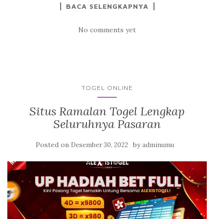
BACA SELENGKAPNYA
No comments yet
TOGEL ONLINE
Situs Ramalan Togel Lengkap
Seluruhnya Pasaran
Posted on
by
Desember 30, 2022
adminumu