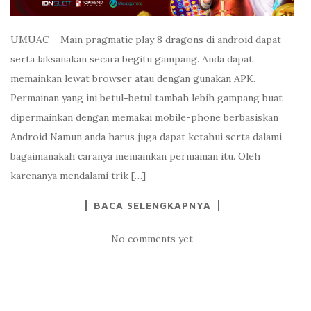
UMUAC – Main pragmatic play 8 dragons di android dapat
serta laksanakan secara begitu gampang. Anda dapat
memainkan lewat browser atau dengan gunakan APK.
Permainan yang ini betul-betul tambah lebih gampang buat
dipermainkan dengan memakai mobile-phone berbasiskan
Android Namun anda harus juga dapat ketahui serta dalami
bagaimanakah caranya memainkan permainan itu. Oleh
karenanya mendalami trik […]
BACA SELENGKAPNYA
No comments yet