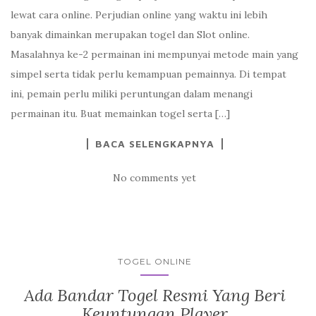
lewat cara online. Perjudian online yang waktu ini lebih
banyak dimainkan merupakan togel dan Slot online.
Masalahnya ke-2 permainan ini mempunyai metode main yang
simpel serta tidak perlu kemampuan pemainnya. Di tempat
ini, pemain perlu miliki peruntungan dalam menangi
permainan itu. Buat memainkan togel serta […]
BACA SELENGKAPNYA
No comments yet
TOGEL ONLINE
Ada Bandar Togel Resmi Yang Beri
Keuntungan Player