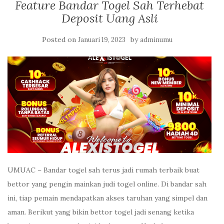
Feature Bandar Togel Sah Terhebat
Deposit Uang Asli
Posted on
by
Januari 19, 2023
adminumu
UMUAC – Bandar togel sah terus jadi rumah terbaik buat
bettor yang pengin mainkan judi togel online. Di bandar sah
ini, tiap pemain mendapatkan akses taruhan yang simpel dan
aman. Berikut yang bikin bettor togel jadi senang ketika