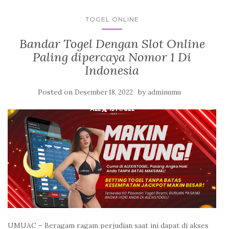
TOGEL ONLINE
Bandar Togel Dengan Slot Online
Paling dipercaya Nomor 1 Di
Indonesia
Posted on
by
Desember 18, 2022
adminumu
UMUAC – Beragam ragam perjudian saat ini dapat di akses