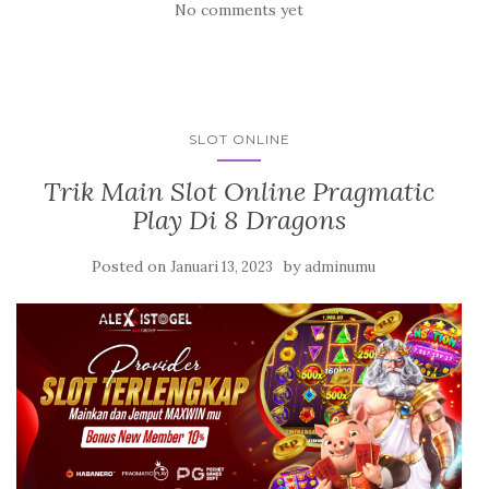
No comments yet
SLOT ONLINE
Trik Main Slot Online Pragmatic
Play Di 8 Dragons
Posted on
by
Januari 13, 2023
adminumu