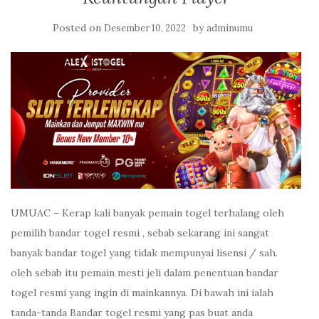
Posted on
by
Desember 10, 2022
adminumu
UMUAC – Kerap kali banyak pemain togel terhalang oleh
pemilih bandar togel resmi , sebab sekarang ini sangat
banyak bandar togel yang tidak mempunyai lisensi / sah.
oleh sebab itu pemain mesti jeli dalam penentuan bandar
togel resmi yang ingin di mainkannya. Di bawah ini ialah
tanda-tanda Bandar togel resmi yang pas buat anda