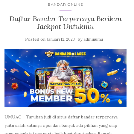
BANDAR ONLINE
Daftar Bandar Terpercaya Berikan
Jackpot Untukmu
Posted on
by
Januari 12, 2023
adminumu
UMUAC – Taruhan judi di situs daftar bandar terpercaya
yaitu salah satunya opsi dari banyak ada pilihan yang siap
yang sejauh ini pas serta baik buat diputuskan. Banyak