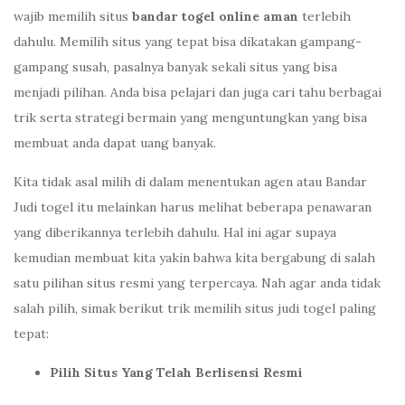
wajib memilih situs
bandar togel online aman
terlebih
dahulu. Memilih situs yang tepat bisa dikatakan gampang-
gampang susah, pasalnya banyak sekali situs yang bisa
menjadi pilihan. Anda bisa pelajari dan juga cari tahu berbagai
trik serta strategi bermain yang menguntungkan yang bisa
membuat anda dapat uang banyak.
Kita tidak asal milih di dalam menentukan agen atau Bandar
Judi togel itu melainkan harus melihat beberapa penawaran
yang diberikannya terlebih dahulu. Hal ini agar supaya
kemudian membuat kita yakin bahwa kita bergabung di salah
satu pilihan situs resmi yang terpercaya. Nah agar anda tidak
salah pilih, simak berikut trik memilih situs judi togel paling
tepat:
Pilih Situs Yang Telah Berlisensi Resmi