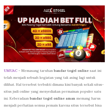
UMUAC
– Memasang taruhan
bandar togel online
saat ini
telah menjadi sebuah kegiatan yang tak asing lagi untuk
dilihat. Hal tersebut terbukti dimana kini banyak sekali situs-
situs judi online yang menyediakan permainan populer satu
ini. Keberadaan
bandar togel online aman
memang harus
menjadi perhatian semua pemain karena situs tersebut bisa