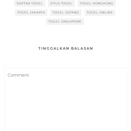
DAFTAR TOGEL
SITUS TOGEL
TOGEL HONGKONG
TOGEL JAKARTA
TOGEL JEPANG
TOGEL ONLINE
TOGEL SINGAPORE
TINGGALKAN BALASAN