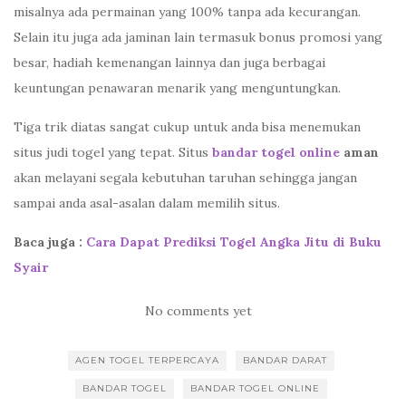
misalnya ada permainan yang 100% tanpa ada kecurangan.
Selain itu juga ada jaminan lain termasuk bonus promosi yang
besar, hadiah kemenangan lainnya dan juga berbagai
keuntungan penawaran menarik yang menguntungkan.
Tiga trik diatas sangat cukup untuk anda bisa menemukan
situs judi togel yang tepat. Situs
bandar togel online
aman
akan melayani segala kebutuhan taruhan sehingga jangan
sampai anda asal-asalan dalam memilih situs.
Baca juga :
Cara Dapat Prediksi Togel Angka Jitu di Buku
Syair
No comments yet
AGEN TOGEL TERPERCAYA
BANDAR DARAT
BANDAR TOGEL
BANDAR TOGEL ONLINE