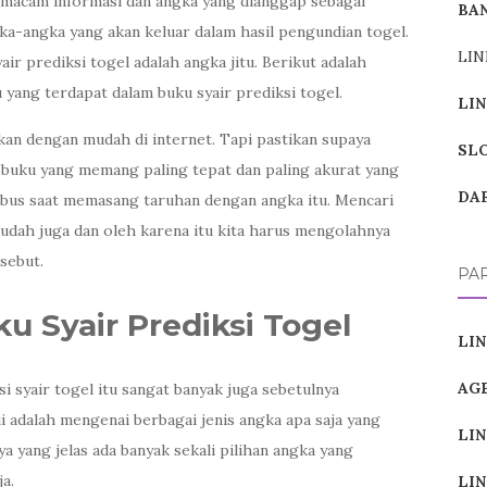
i macam informasi dan angka yang dianggap sebagai
BA
ka-angka yang akan keluar dalam hasil pengundian togel.
LIN
air prediksi togel adalah angka jitu. Berikut adalah
 yang terdapat dalam buku syair prediksi togel.
LIN
ukan dengan mudah di internet. Tapi pastikan supaya
SL
 buku yang memang paling tepat dan paling akurat yang
DA
bus saat memasang taruhan dengan angka itu. Mencari
udah juga dan oleh karena itu kita harus mengolahnya
sebut.
PA
ku Syair Prediksi Togel
LI
AG
si syair togel itu sangat banyak juga sebetulnya
ui adalah mengenai berbagai jenis angka apa saja yang
LIN
ya yang jelas ada banyak sekali pilihan angka yang
ja.
LI