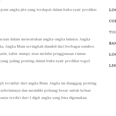
enis angka jitu yang terdapat dalam buku syair prediksi
LO
CO
TOG
acuan dalam menentukan angka-angka lainnya. Angka
BA
gka. Angka Main seringkali diambil dari berbagai sumber,
tis, tafsir mimpi, atau melalui penggunaan rumus
LO
yang paling penting dalam buku syair prediksi togel.
LI
it terakhir dari angka Main. Angka ini dianggap penting
a sebelumnya dan memiliki peluang besar untuk keluar
nya terdiri dari 1 digit angka yang bisa digunakan.