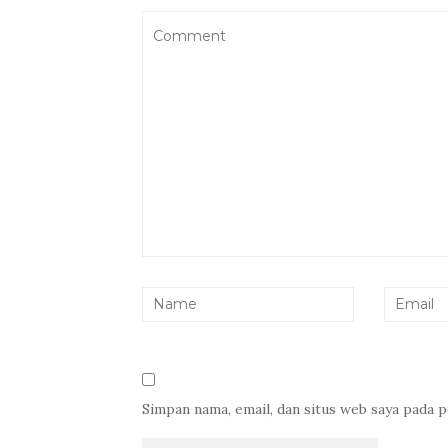
Simpan nama, email, dan situs web saya pada 