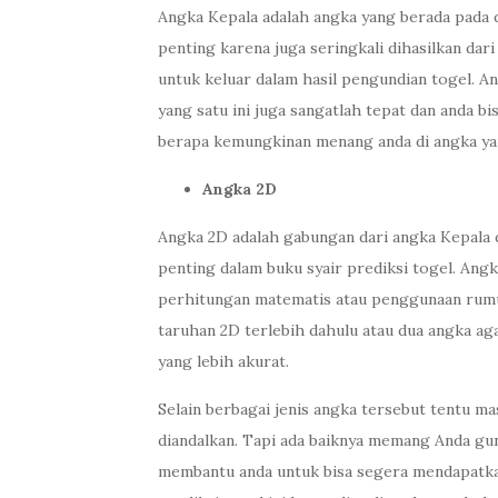
Angka Kepala adalah angka yang berada pada d
penting karena juga seringkali dihasilkan da
untuk keluar dalam hasil pengundian togel. Ang
yang satu ini juga sangatlah tepat dan anda 
berapa kemungkinan menang anda di angka yan
Angka 2D
Angka 2D adalah gabungan dari angka Kepala 
penting dalam buku syair prediksi togel. Angka 
perhitungan matematis atau penggunaan rumu
taruhan 2D terlebih dahulu atau dua angka ag
yang lebih akurat.
Selain berbagai jenis angka tersebut tentu mas
diandalkan. Tapi ada baiknya memang Anda gun
membantu anda untuk bisa segera mendapatk