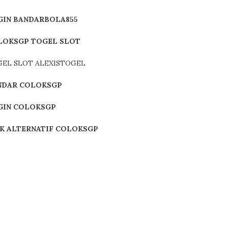
GIN BANDARBOLA855
LOKSGP TOGEL SLOT
EL SLOT ALEXISTOGEL
NDAR COLOKSGP
GIN COLOKSGP
NK ALTERNATIF COLOKSGP