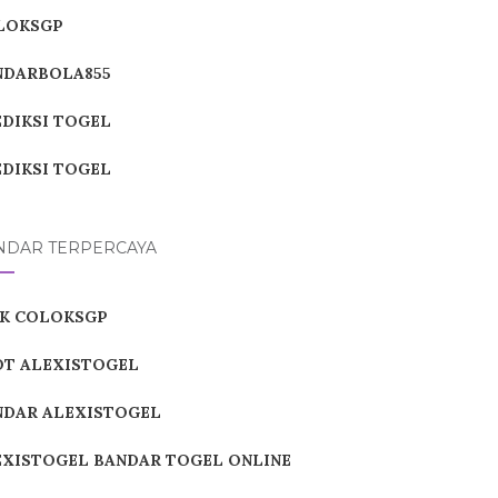
LOKSGP
NDARBOLA855
DIKSI TOGEL
DIKSI TOGEL
NDAR TERPERCAYA
NK COLOKSGP
OT ALEXISTOGEL
NDAR ALEXISTOGEL
EXISTOGEL BANDAR TOGEL ONLINE