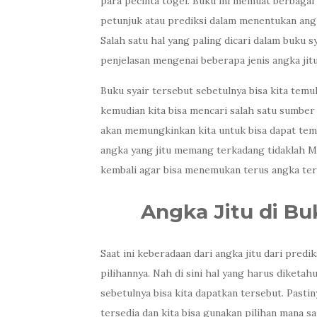
para pecinta togel. Buku ini memuat berbaga
petunjuk atau prediksi dalam menentukan ang
Salah satu hal yang paling dicari dalam buku sy
penjelasan mengenai beberapa jenis angka jitu
Buku syair tersebut sebetulnya bisa kita tem
kemudian kita bisa mencari salah satu sumber
akan memungkinkan kita untuk bisa dapat tem
angka yang jitu memang terkadang tidaklah M
kembali agar bisa menemukan terus angka ter
Angka Jitu di Bu
Saat ini keberadaan dari angka jitu dari predik
pilihannya. Nah di sini hal yang harus diketah
sebetulnya bisa kita dapatkan tersebut. Pastin
tersedia dan kita bisa gunakan pilihan mana sa