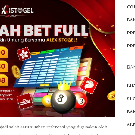
CO
BA
PRE
PRE
BA
LI
SL
BA
AL
jadi salah satu sumber referensi yang digunakan oleh