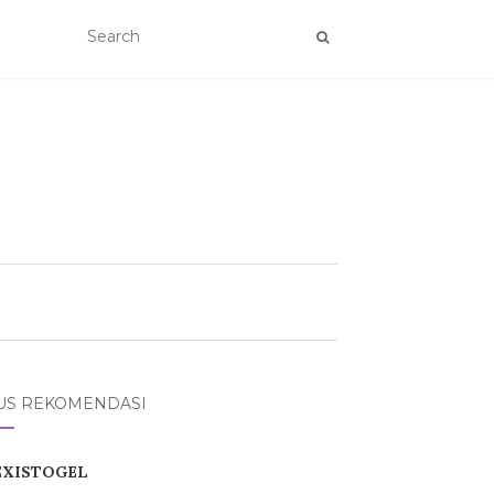
TUS REKOMENDASI
EXISTOGEL