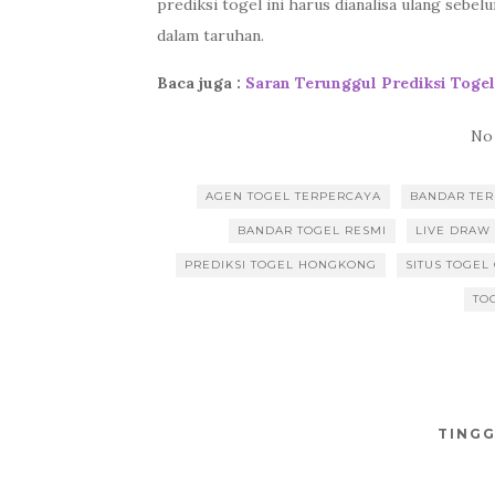
prediksi togel ini harus dianalisa ulang se
dalam taruhan.
Baca juga :
Saran Terunggul Prediksi Toge
No
AGEN TOGEL TERPERCAYA
BANDAR TE
BANDAR TOGEL RESMI
LIVE DRAW
PREDIKSI TOGEL HONGKONG
SITUS TOGEL
TO
TING