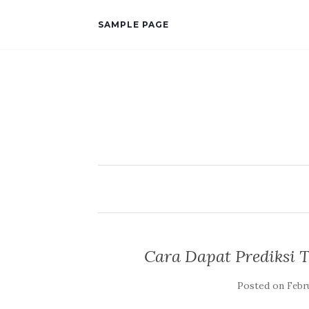
SAMPLE PAGE
Cara Dapat Prediksi T
Posted on
Febru