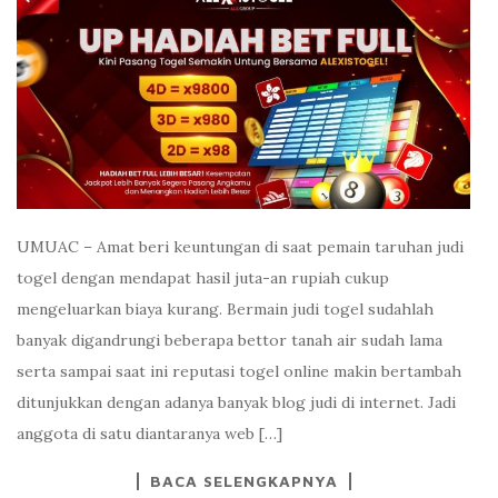
UMUAC – Amat beri keuntungan di saat pemain taruhan judi
togel dengan mendapat hasil juta-an rupiah cukup
mengeluarkan biaya kurang. Bermain judi togel sudahlah
banyak digandrungi beberapa bettor tanah air sudah lama
serta sampai saat ini reputasi togel online makin bertambah
ditunjukkan dengan adanya banyak blog judi di internet. Jadi
anggota di satu diantaranya web […]
BACA SELENGKAPNYA