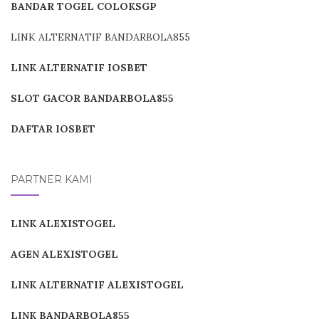
BANDAR TOGEL COLOKSGP
LINK ALTERNATIF BANDARBOLA855
LINK ALTERNATIF IOSBET
SLOT GACOR BANDARBOLA855
DAFTAR IOSBET
PARTNER KAMI
LINK ALEXISTOGEL
AGEN ALEXISTOGEL
LINK ALTERNATIF ALEXISTOGEL
LINK BANDARBOLA855