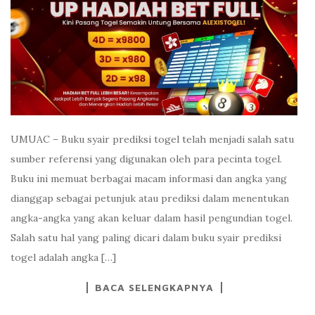
UMUAC – Buku syair prediksi togel telah menjadi salah satu
sumber referensi yang digunakan oleh para pecinta togel.
Buku ini memuat berbagai macam informasi dan angka yang
dianggap sebagai petunjuk atau prediksi dalam menentukan
angka-angka yang akan keluar dalam hasil pengundian togel.
Salah satu hal yang paling dicari dalam buku syair prediksi
togel adalah angka […]
BACA SELENGKAPNYA