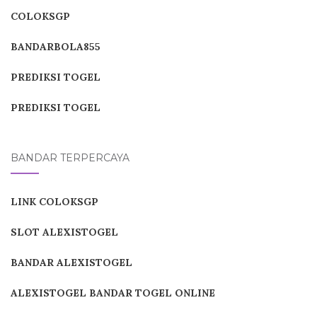
COLOKSGP
BANDARBOLA855
PREDIKSI TOGEL
PREDIKSI TOGEL
BANDAR TERPERCAYA
LINK COLOKSGP
SLOT ALEXISTOGEL
BANDAR ALEXISTOGEL
ALEXISTOGEL BANDAR TOGEL ONLINE