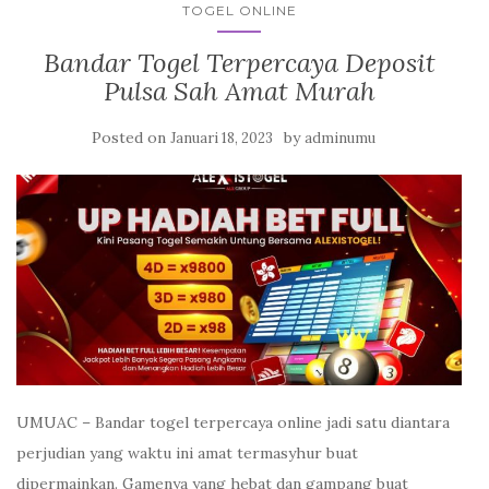
TOGEL ONLINE
Bandar Togel Terpercaya Deposit
Pulsa Sah Amat Murah
Posted on
by
Januari 18, 2023
adminumu
UMUAC – Bandar togel terpercaya online jadi satu diantara
perjudian yang waktu ini amat termasyhur buat
dipermainkan. Gamenya yang hebat dan gampang buat