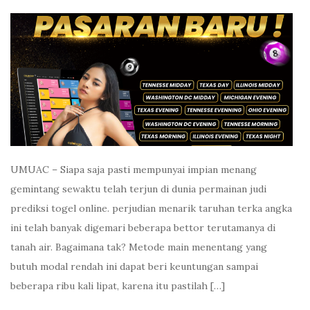
UMUAC – Siapa saja pasti mempunyai impian menang
gemintang sewaktu telah terjun di dunia permainan judi
prediksi togel online. perjudian menarik taruhan terka angka
ini telah banyak digemari beberapa bettor terutamanya di
tanah air. Bagaimana tak? Metode main menentang yang
butuh modal rendah ini dapat beri keuntungan sampai
beberapa ribu kali lipat, karena itu pastilah […]