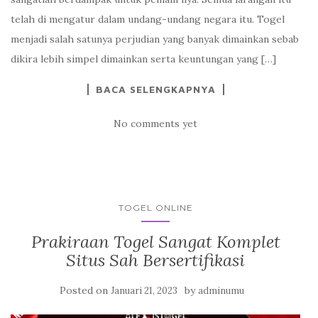
telah di mengatur dalam undang-undang negara itu. Togel
menjadi salah satunya perjudian yang banyak dimainkan sebab
dikira lebih simpel dimainkan serta keuntungan yang […]
BACA SELENGKAPNYA
No comments yet
TOGEL ONLINE
Prakiraan Togel Sangat Komplet
Situs Sah Bersertifikasi
Posted on
by
Januari 21, 2023
adminumu