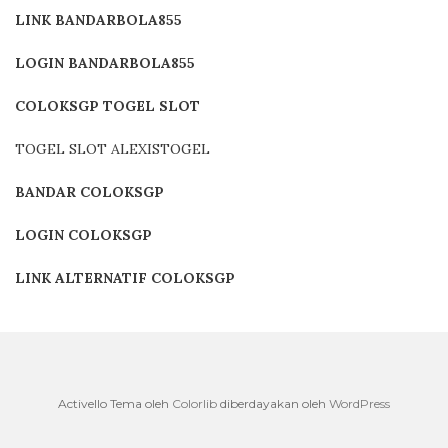
LINK BANDARBOLA855
LOGIN BANDARBOLA855
COLOKSGP TOGEL SLOT
TOGEL SLOT ALEXISTOGEL
BANDAR COLOKSGP
LOGIN COLOKSGP
LINK ALTERNATIF COLOKSGP
Activello Tema oleh
Colorlib
diberdayakan oleh
WordPress