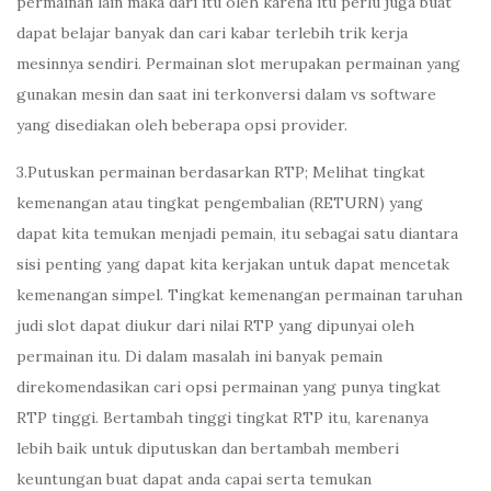
permainan lain maka dari itu oleh karena itu perlu juga buat
dapat belajar banyak dan cari kabar terlebih trik kerja
mesinnya sendiri. Permainan slot merupakan permainan yang
gunakan mesin dan saat ini terkonversi dalam vs software
yang disediakan oleh beberapa opsi provider.
3.Putuskan permainan berdasarkan RTP; Melihat tingkat
kemenangan atau tingkat pengembalian (RETURN) yang
dapat kita temukan menjadi pemain, itu sebagai satu diantara
sisi penting yang dapat kita kerjakan untuk dapat mencetak
kemenangan simpel. Tingkat kemenangan permainan taruhan
judi slot dapat diukur dari nilai RTP yang dipunyai oleh
permainan itu. Di dalam masalah ini banyak pemain
direkomendasikan cari opsi permainan yang punya tingkat
RTP tinggi. Bertambah tinggi tingkat RTP itu, karenanya
lebih baik untuk diputuskan dan bertambah memberi
keuntungan buat dapat anda capai serta temukan