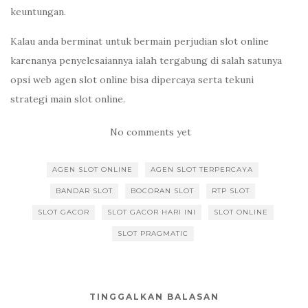
keuntungan.
Kalau anda berminat untuk bermain perjudian slot online
karenanya penyelesaiannya ialah tergabung di salah satunya
opsi web agen slot online bisa dipercaya serta tekuni
strategi main slot online.
No comments yet
AGEN SLOT ONLINE
AGEN SLOT TERPERCAYA
BANDAR SLOT
BOCORAN SLOT
RTP SLOT
SLOT GACOR
SLOT GACOR HARI INI
SLOT ONLINE
SLOT PRAGMATIC
TINGGALKAN BALASAN