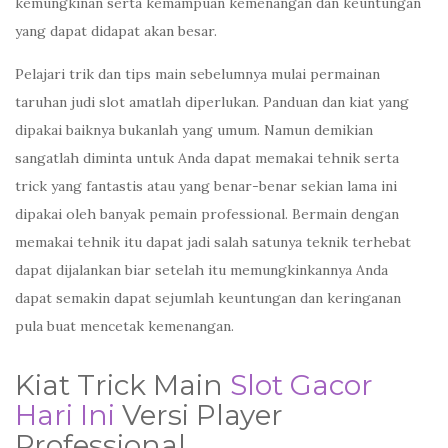
kemungkinan serta kemampuan kemenangan dan keuntungan
yang dapat didapat akan besar.
Pelajari trik dan tips main sebelumnya mulai permainan
taruhan judi slot amatlah diperlukan. Panduan dan kiat yang
dipakai baiknya bukanlah yang umum. Namun demikian
sangatlah diminta untuk Anda dapat memakai tehnik serta
trick yang fantastis atau yang benar-benar sekian lama ini
dipakai oleh banyak pemain professional. Bermain dengan
memakai tehnik itu dapat jadi salah satunya teknik terhebat
dapat dijalankan biar setelah itu memungkinkannya Anda
dapat semakin dapat sejumlah keuntungan dan keringanan
pula buat mencetak kemenangan.
Kiat Trick Main
Slot Gacor
Hari Ini
Versi Player
Professional