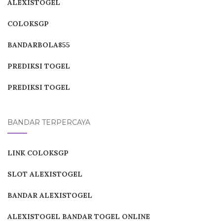
ALEXISTOGEL
COLOKSGP
BANDARBOLA855
PREDIKSI TOGEL
PREDIKSI TOGEL
BANDAR TERPERCAYA
LINK COLOKSGP
SLOT ALEXISTOGEL
BANDAR ALEXISTOGEL
ALEXISTOGEL BANDAR TOGEL ONLINE