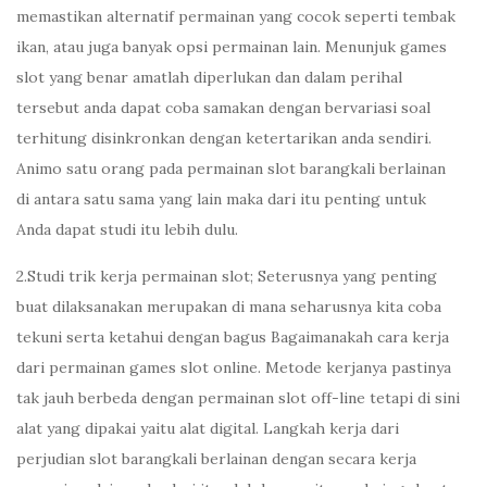
memastikan alternatif permainan yang cocok seperti tembak
ikan, atau juga banyak opsi permainan lain. Menunjuk games
slot yang benar amatlah diperlukan dan dalam perihal
tersebut anda dapat coba samakan dengan bervariasi soal
terhitung disinkronkan dengan ketertarikan anda sendiri.
Animo satu orang pada permainan slot barangkali berlainan
di antara satu sama yang lain maka dari itu penting untuk
Anda dapat studi itu lebih dulu.
2.Studi trik kerja permainan slot; Seterusnya yang penting
buat dilaksanakan merupakan di mana seharusnya kita coba
tekuni serta ketahui dengan bagus Bagaimanakah cara kerja
dari permainan games slot online. Metode kerjanya pastinya
tak jauh berbeda dengan permainan slot off-line tetapi di sini
alat yang dipakai yaitu alat digital. Langkah kerja dari
perjudian slot barangkali berlainan dengan secara kerja