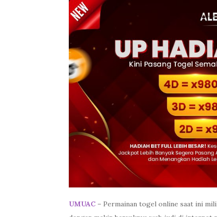
UMUAC
– Permainan togel online saat ini mil