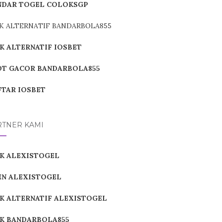
NDAR TOGEL COLOKSGP
K ALTERNATIF BANDARBOLA855
K ALTERNATIF IOSBET
OT GACOR BANDARBOLA855
FTAR IOSBET
RTNER KAMI
NK ALEXISTOGEL
EN ALEXISTOGEL
K ALTERNATIF ALEXISTOGEL
NK BANDARBOLA855