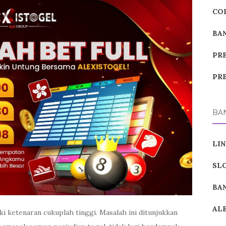
CO
BA
PRE
PRE
BA
LI
SL
BA
AL
iki ketenaran cukuplah tinggi. Masalah ini ditunjukkan