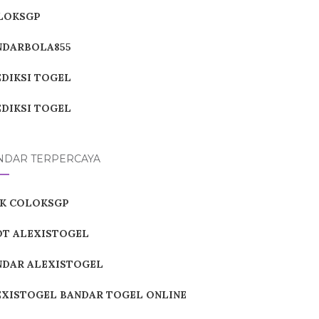
LOKSGP
NDARBOLA855
DIKSI TOGEL
DIKSI TOGEL
NDAR TERPERCAYA
NK COLOKSGP
OT ALEXISTOGEL
NDAR ALEXISTOGEL
EXISTOGEL BANDAR TOGEL ONLINE