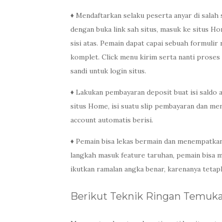
♦ Mendaftarkan selaku peserta anyar di salah 
dengan buka link sah situs, masuk ke situs 
sisi atas. Pemain dapat capai sebuah formulir r
komplet. Click menu kirim serta nanti proses 
sandi untuk login situs.
♦ Lakukan pembayaran deposit buat isi saldo
situs Home, isi suatu slip pembayaran dan men
account automatis berisi.
♦ Pemain bisa lekas bermain dan menempatkan 
langkah masuk feature taruhan, pemain bisa 
ikutkan ramalan angka benar, karenanya tetapk
Berikut Teknik Ringan Temuka