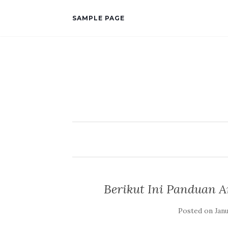
SAMPLE PAGE
Berikut Ini Panduan 
Posted on
Janu