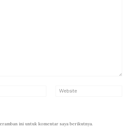
peramban ini untuk komentar saya berikutnya.