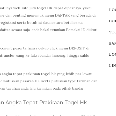
satunya web-site judi togel HK dapat dipercaya, yakni
LO
Home dan penting menunjuk menu DAFTAR yang berada di
CO
egistrasi serta butuh isi data secara betul serta
daftar sesaat saja, anda bakal temukan Pemakai ID diikuti
TOG
BA
 account peserta hanya cukup click menu DEPOSIT di
LO
transfer uang ke faksi bandar lansung, hingga saldo
LI
angka tepat prakiraan togel hk yang lebih pas lewat
memutuskan pasaran HK serta putuskan type taruhan dan
an taruhan anda lalu kirimkan pada pihak bandar.
n Angka Tepat Prakiraan Togel Hk