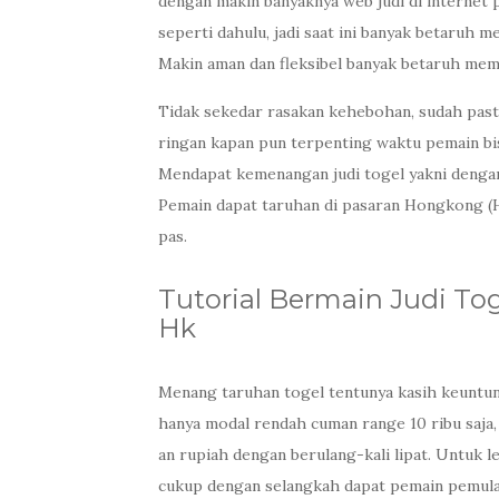
dengan makin banyaknya web judi di internet 
seperti dahulu, jadi saat ini banyak betaru
Makin aman dan fleksibel banyak betaruh memp
Tidak sekedar rasakan kehebohan, sudah pas
ringan kapan pun terpenting waktu pemain bisa
Mendapat kemenangan judi togel yakni dengan 
Pemain dapat taruhan di pasaran Hongkong 
pas.
Tutorial Bermain Judi To
Hk
Menang taruhan togel tentunya kasih keuntun
hanya modal rendah cuman range 10 ribu saja
an rupiah dengan berulang-kali lipat. Untuk l
cukup dengan selangkah dapat pemain pemula