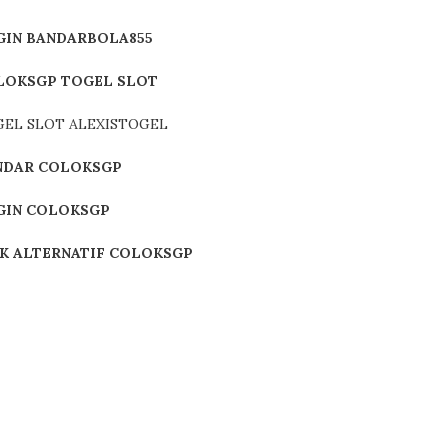
GIN BANDARBOLA855
LOKSGP TOGEL SLOT
EL SLOT ALEXISTOGEL
NDAR COLOKSGP
GIN COLOKSGP
NK ALTERNATIF COLOKSGP