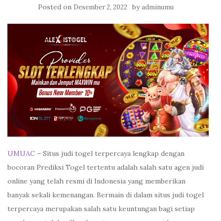
Posted on
by
Desember 2, 2022
adminumu
UMUAC
– Situs judi togel terpercaya lengkap dengan
bocoran Prediksi Togel tertentu adalah salah satu agen judi
online yang telah resmi di Indonesia yang memberikan
banyak sekali kemenangan. Bermain di dalam situs judi togel
terpercaya merupakan salah satu keuntungan bagi setiap