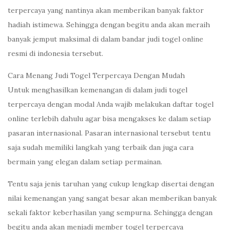
terpercaya yang nantinya akan memberikan banyak faktor
hadiah istimewa. Sehingga dengan begitu anda akan meraih
banyak jemput maksimal di dalam bandar judi togel online
resmi di indonesia tersebut.
Cara Menang Judi Togel Terpercaya Dengan Mudah
Untuk menghasilkan kemenangan di dalam judi togel
terpercaya dengan modal Anda wajib melakukan daftar togel
online terlebih dahulu agar bisa mengakses ke dalam setiap
pasaran internasional. Pasaran internasional tersebut tentu
saja sudah memiliki langkah yang terbaik dan juga cara
bermain yang elegan dalam setiap permainan.
Tentu saja jenis taruhan yang cukup lengkap disertai dengan
nilai kemenangan yang sangat besar akan memberikan banyak
sekali faktor keberhasilan yang sempurna. Sehingga dengan
begitu anda akan menjadi member togel terpercaya