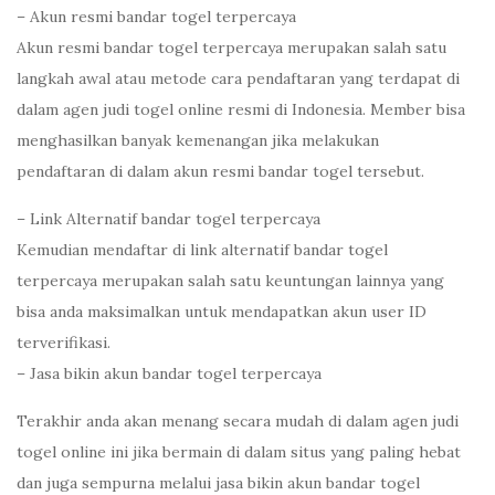
– Akun resmi bandar togel terpercaya
Akun resmi bandar togel terpercaya merupakan salah satu
langkah awal atau metode cara pendaftaran yang terdapat di
dalam agen judi togel online resmi di Indonesia. Member bisa
menghasilkan banyak kemenangan jika melakukan
pendaftaran di dalam akun resmi bandar togel tersebut.
– Link Alternatif bandar togel terpercaya
Kemudian mendaftar di link alternatif bandar togel
terpercaya merupakan salah satu keuntungan lainnya yang
bisa anda maksimalkan untuk mendapatkan akun user ID
terverifikasi.
– Jasa bikin akun bandar togel terpercaya
Terakhir anda akan menang secara mudah di dalam agen judi
togel online ini jika bermain di dalam situs yang paling hebat
dan juga sempurna melalui jasa bikin akun bandar togel