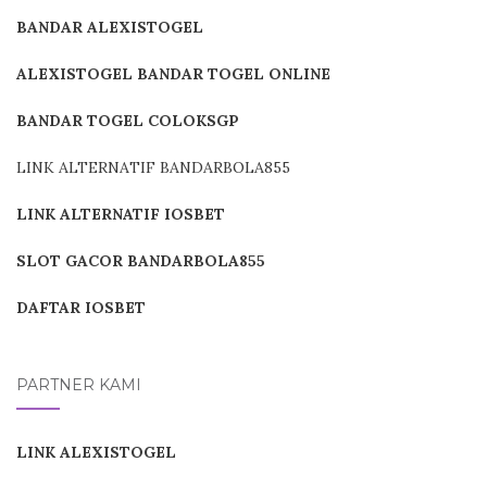
BANDAR ALEXISTOGEL
ALEXISTOGEL BANDAR TOGEL ONLINE
BANDAR TOGEL COLOKSGP
LINK ALTERNATIF BANDARBOLA855
LINK ALTERNATIF IOSBET
SLOT GACOR BANDARBOLA855
DAFTAR IOSBET
PARTNER KAMI
LINK ALEXISTOGEL