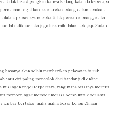
ena tidak bisa dipungkiri bahwa kadang kala ada beberapa
permainan togel karena mereka sedang dalam keadaan
ika dalam prosesnya mereka tidak pernah menang, maka
odal milik mereka juga bisa raib dalam sekejap. Sudah
ng basanya akan selalu memberikan pelayanan buruk
ah satu ciri paling mencolok dari bandar judi online
n misi agen togel terpercaya, yang mana biasanya mereka
para member, agar member merasa betah untuk berlama-
ma member bertahan maka makin besar kemungkinan