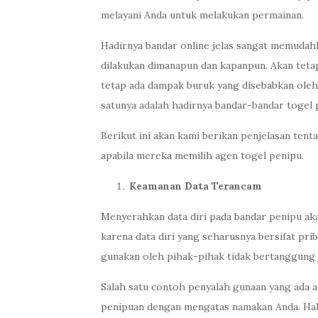
melayani Anda untuk melakukan permainan.
Hadirnya bandar online jelas sangat memudahk
dilakukan dimanapun dan kapanpun. Akan tetapi
tetap ada dampak buruk yang disebabkan oleh 
satunya adalah hadirnya bandar-bandar togel 
Berikut ini akan kami berikan penjelasan tent
apabila mereka memilih agen togel penipu.
Keamanan Data Terancam
Menyerahkan data diri pada bandar penipu a
karena data diri yang seharusnya bersifat pri
gunakan oleh pihak-pihak tidak bertanggung 
Salah satu contoh penyalah gunaan yang ada 
penipuan dengan mengatas namakan Anda. Hal 