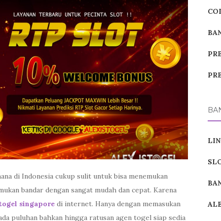
CO
BA
PRE
PRE
BA
LI
SL
na di Indonesia cukup sulit untuk bisa menemukan
BA
nemukan bandar dengan sangat mudah dan cepat. Karena
togel singapore
di internet. Hanya dengan memasukan
AL
 ada puluhan bahkan hingga ratusan agen togel siap sedia