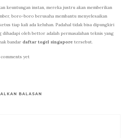
kan keuntungan instan, mereka justru akan memberikan
mber, boro-boro berusaha membantu menyelesaikan
etus tiap kali ada keluhan. Padahal tidak bisa dipungkiri
dihadapi oleh bettor adalah permasalahan teknis yang
ihak bandar
daftar togel singapore
tersebut.
 comments yet
GALKAN BALASAN