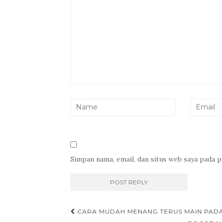
Simpan nama, email, dan situs web saya pada 
Navigasi
CARA MUDAH MENANG TERUS MAIN PADA S