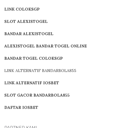
LINK COLOKSGP
SLOT ALEXISTOGEL
BANDAR ALEXISTOGEL
ALEXISTOGEL BANDAR TOGEL ONLINE
BANDAR TOGEL COLOKSGP
LINK ALTERNATIF BANDARBOLA855
LINK ALTERNATIF IOSBET
SLOT GACOR BANDARBOLA855
DAFTAR IOSBET
PARTNER KAMI