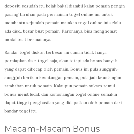
deposit, sesudah itu kelak bakal diambil kalau pemain pengin
pasang taruhan pada permainan togel online ini. untuk
membantu sejumlah pemain mainkan togel online ini selalu
ada disc.. besar buat pemain. Karenanya, bisa menghemat
modal buat bermainnya.
Bandar togel diskon terbesar ini cuman tidak hanya
persiapkan disc. togel saja, akan tetapi ada bonus banyak
yang dapat dikecap oleh pemain. Bonus ini pula sungguh-
sungguh berikan keuntungan pemain, pula jadi keuntungan
tambahan untuk pemain. Kalaupun pemain sukses temui
bonus membludak dan kemenangan togel online semakin
dapat tinggi penghasilan yang didapatkan oleh pemain dari
bandar togel itu.
Macam-Macam Bonus