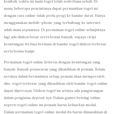
kembali, waktu ini main togel telah sederhana sekali. Di
mana, beberapa pencintanya dapat permainkan togel ini
dengan cara online tidak perlu pergi ke bandar darat. Hanya
menggunakan mobile-phone yang terhubung ke internet
udah main sepuasnya. Di permainan togel online selanjutnya
lagi ada diskon besar serta bonus banyak. supaya cicipi
keuntungan itu bisa bermain di bandar togel diskon terbesar
serta bonus banjir.
Permainan togel online kriteria dengan keuntungan yang
banyak. Banyak penawaran yang dikasihkan di pemain. Selain,
serunya dalam bermainnya setiap pemain akan memperoleh
disc. togel terbesar yang dikasihkan oleh bandar togel online
dapat dipercayai. Diskon togel ini artinya ada pangurangan
dalam pengisian deposit nya. Dalam games betting online
seperti togel online ini pemain harus keluarkan modal.
Dalam permainan togel online modal itu harus dimasukkan di