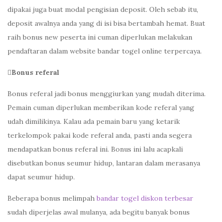
dipakai juga buat modal pengisian deposit. Oleh sebab itu,
deposit awalnya anda yang di isi bisa bertambah hemat. Buat
raih bonus new peserta ini cuman diperlukan melakukan
pendaftaran dalam website bandar togel online terpercaya.

Bonus referal
Bonus referal jadi bonus menggiurkan yang mudah diterima.
Pemain cuman diperlukan memberikan kode referal yang
udah dimilikinya. Kalau ada pemain baru yang ketarik
terkelompok pakai kode referal anda, pasti anda segera
mendapatkan bonus referal ini. Bonus ini lalu acapkali
disebutkan bonus seumur hidup, lantaran dalam merasanya
dapat seumur hidup.
Beberapa bonus melimpah
bandar togel diskon terbesar
sudah diperjelas awal mulanya, ada begitu banyak bonus