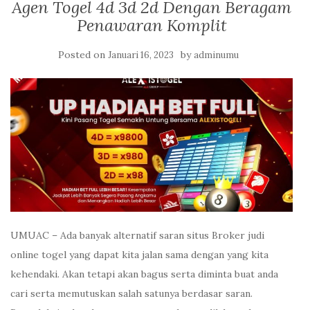
Agen Togel 4d 3d 2d Dengan Beragam
Penawaran Komplit
Posted on
by
Januari 16, 2023
adminumu
UMUAC – Ada banyak alternatif saran situs Broker judi
online togel yang dapat kita jalan sama dengan yang kita
kehendaki. Akan tetapi akan bagus serta diminta buat anda
cari serta memutuskan salah satunya berdasar saran.