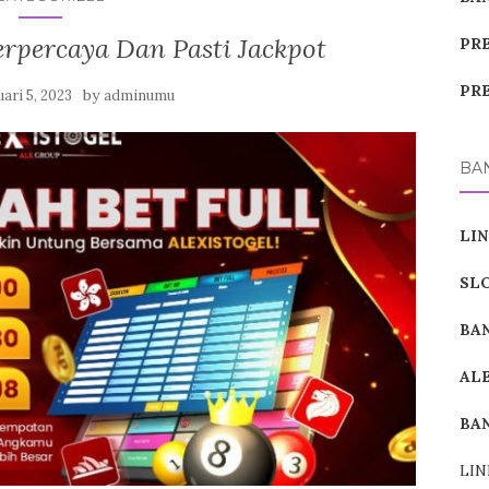
erpercaya Dan Pasti Jackpot
PRE
PRE
by
uari 5, 2023
adminumu
BA
LI
SL
BA
AL
BA
LIN