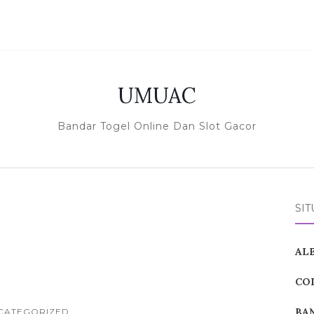
UMUAC
Bandar Togel Online Dan Slot Gacor
SI
AL
CO
BA
CATEGORIZED