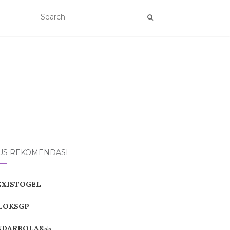
TUS REKOMENDASI
EXISTOGEL
LOKSGP
NDARBOLA855