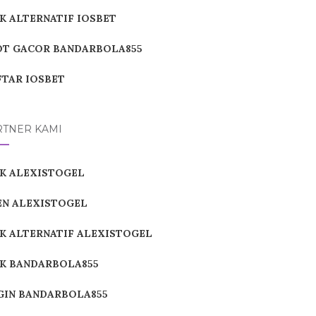
K ALTERNATIF IOSBET
OT GACOR BANDARBOLA855
FTAR IOSBET
RTNER KAMI
NK ALEXISTOGEL
EN ALEXISTOGEL
K ALTERNATIF ALEXISTOGEL
NK BANDARBOLA855
GIN BANDARBOLA855